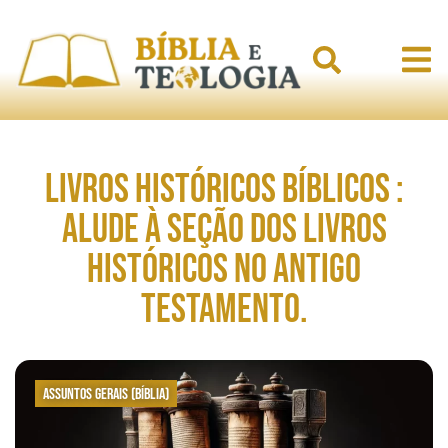
Livros Históricos Bíblicos :
Alude à seção dos livros
históricos no Antigo
Testamento.
Assuntos Gerais (Bíblia)