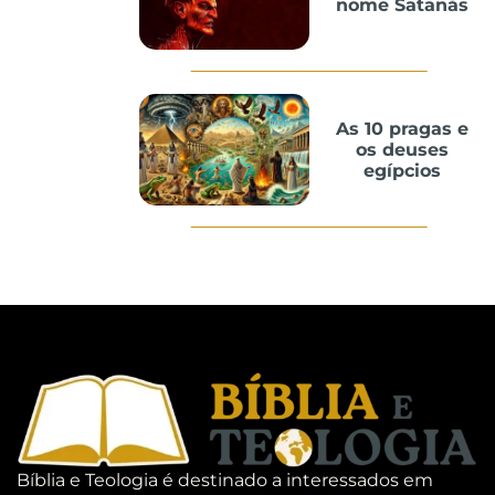
nome Satanás
As 10 pragas e
os deuses
egípcios
Bíblia e Teologia é destinado a interessados em