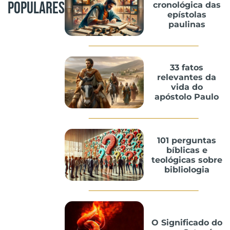
Populares
cronológica das
epístolas
paulinas
33 fatos
relevantes da
vida do
apóstolo Paulo
101 perguntas
bíblicas e
teológicas sobre
bibliologia
O Significado do