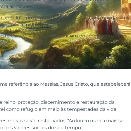
tra as nações.
 capítulos com profundidade teológica, analisando seus
licações espirituais.
 este estudo visa proporcionar um entendimento claro,
8
)
a: “Eis que reinará um rei com justiça, e em retidão
 referência ao Messias, Jesus Cristo, que estabelecerá
se reino: proteção, discernimento e restauração da
Rei como refúgio em meio às tempestades da vida.
ores morais serão restaurados. “Ao louco nunca mais se
o dos valores sociais do seu tempo.