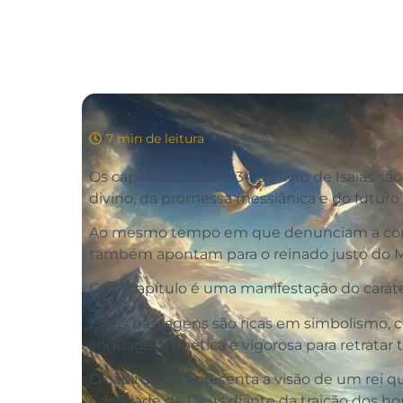
7 min de leitura
Os capítulos 32, 33 e 34 do livro de Isaías
divino, da promessa messiânica e do futuro
Ao mesmo tempo em que denunciam a corrup
também apontam para o reinado justo do M
Cada capítulo é uma manifestação do caráte
Essas passagens são ricas em simbolismo, co
linguagem poética e vigorosa para retratar 
O capítulo 32 apresenta a visão de um rei q
fidelidade de Deus diante da traição dos hom