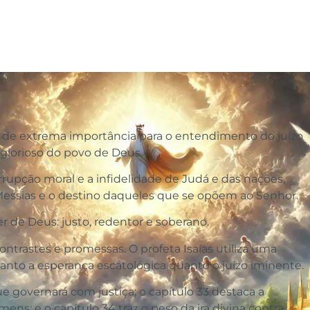
 são de extrema importância para o entendimento do juízo
 glorioso do povo de Deus.
ção moral e a infidelidade de Judá e das nações,
essias e o destino daqueles que se opõem ao Senhor.
r de Deus: justo, redentor e soberano.
ntrastes e promessas. O profeta Isaías utiliza uma
tanto a esperança escatológica quanto o juízo iminente.
ue governará com justiça; o capítulo 33 destaca a
ens; e o capítulo 34 traz o peso da ira divina contra