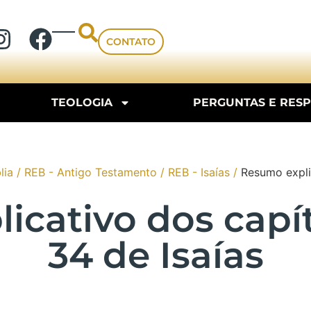
CONTATO
TEOLOGIA
PERGUNTAS E RES
lia
/
REB - Antigo Testamento
/
REB - Isaías
/
Resumo explic
cativo dos capít
34 de Isaías