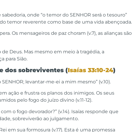
e sabedoria, onde “o temor do SENHOR será o tesouro”
ia do temor reverente como base de uma vida abençoada.
pera. Os mensageiros de paz choram (v.7), as alianças são
to de Deus. Mas mesmo em meio à tragédia, a
a para Sião.
e dos sobreviventes (
Isaías 33:10-24
)
z o SENHOR; levantar-me-ei a mim mesmo” (v.10).
em ação e frustra os planos dos inimigos. Os seus
idos pelo fogo do juízo divino (v.11-12).
 com o fogo devorador?” (v.14). Isaías responde que
dade, sobreviverão ao julgamento.
o Rei em sua formosura (v.17). Esta é uma promessa