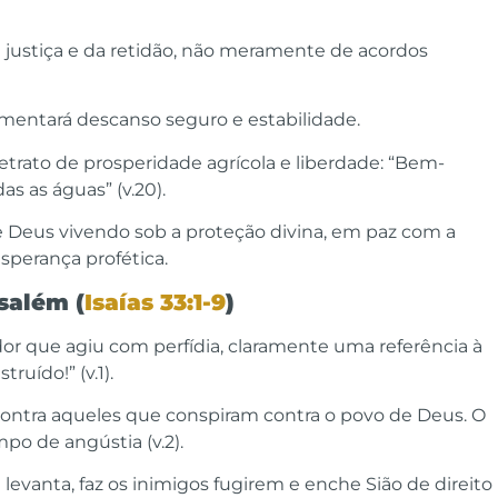
da justiça e da retidão, não meramente de acordos
mentará descanso seguro e estabilidade.
etrato de prosperidade agrícola e liberdade: “Bem-
s as águas” (v.20).
e Deus vivendo sob a proteção divina, em paz com a
sperança profética.
salém (
Isaías 33:1-9
)
idor que agiu com perfídia, claramente uma referência à
truído!” (v.1).
 contra aqueles que conspiram contra o povo de Deus. O
o de angústia (v.2).
levanta, faz os inimigos fugirem e enche Sião de direito