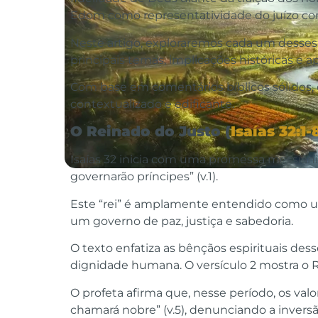
Edom como representatividade do juízo con
Neste artigo, exploraremos cada um desses
principais temas, implicações históricas e ap
Com base em comentários bíblicos sólidos,
contextualizado e edificante.
O Reinado do Justo (
Isaías 32:1-
Isaías 32 inicia com uma promessa messiânic
governarão príncipes” (v.1).
Este “rei” é amplamente entendido como uma
um governo de paz, justiça e sabedoria.
O texto enfatiza as bênçãos espirituais des
dignidade humana. O versículo 2 mostra o 
O profeta afirma que, nesse período, os val
chamará nobre” (v.5), denunciando a inversã