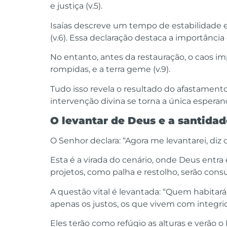
e justiça (v.5).
Isaías descreve um tempo de estabilidade 
(v.6). Essa declaração destaca a importânc
No entanto, antes da restauração, o caos im
rompidas, e a terra geme (v.9).
Tudo isso revela o resultado do afastamen
intervenção divina se torna a única esperanç
O levantar de Deus e a santidad
O Senhor declara: “Agora me levantarei, di
Esta é a virada do cenário, onde Deus entra 
projetos, como palha e restolho, serão consum
A questão vital é levantada: “Quem habitará
apenas os justos, os que vivem com integri
Eles terão como refúgio as alturas e verão 