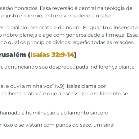
serão honrados. Essa reversão é central na teologia de
 justo e o ímpio, entre o verdadeiro e o falso.
áter moral do insensato e do nobre. Enquanto o insensato
o nobre planeja e age com generosidade e firmeza. Essa
, no qual os princípios divinos regerão todas as relações.
rusalém (
Isaías 32:9-14
)
ém, denunciando sua despreocupada indiferença diante
 e ouvi a minha voz” (v.9). Isaías clama por
olheita acabará e que a escassez e o sofrimento se
hamado à humilhação e ao lamento sincero.
 luxo e se vistam com panos de saco, um sinal