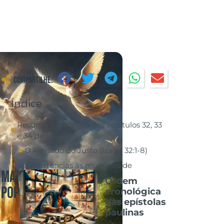
Compartilhe:
Índice
Resumo explicativo dos capítulos 32, 33
e 34 de Isaías
O Reinado do Justo (Isaías 32:1-8)
Advertências às mulheres de
Mais
Jerusalém (Isaías 32:9-14)
Ordem
Populares
cronológica
A esperança pela ação do Espírito
das epístolas
(Isaías 32:15-20)
paulinas
A aflição e o livramento de Jerusalém