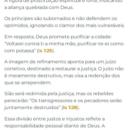
A figura de prostituição espiritual é forte, indicando
a aliança quebrada com Deus.
Os príncipes são subornados e não defendem os
oprimidos, ignorando o clamor dos mais vulneráveis.
Em resposta, Deus promete purificar a cidade:
“Voltarei contra ti a minha mão, purificar-te-ei como
com potassa” (I
s 1:25
).
A imagem de refinamento aponta para um juízo
corretivo, destinado a restaurar a justiça. O juízo não
é meramente destrutivo, mas visa a redenção dos
que se arrependem.
Sião será redimida pela justiça, mas os rebeldes
perecerão: “Os transgressores e os pecadores serão
juntamente destruídos” (
Is 1:28
).
Essa divisão entre justos e injustos reflete a
responsabilidade pessoal diante de Deus. A