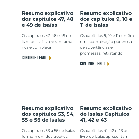
Resumo explicativo
Resumo explicativo
dos capítulos 47, 48
dos capítulos 9, 10 e
e 49 de Isaías
11 de Isaías
Os capítulos 47, 48 e 49 do
Os capítulos 9, 10 e 11 contêm
livro de Isaías revelam uma
uma combinação poderosa
rica e complexa
de advertências e
promessas, retratando
CONTINUE LENDO
CONTINUE LENDO
Resumo explicativo
Resumo explicativo
dos capítulos 53, 54,
de Isaías Capítulos
55 e 56 de Isaías
41, 42 e 43
Os capítulos 53 a 56 de Isaías
Os capítulos 41, 42 e 43 do
formam um dos trechos
livro de Isaías apresentam