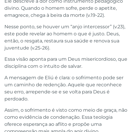
Ele descreve a dor como instrumento pedagógico
divino. Quando o homem sofre, perde o apetite,
emagrece, chega à beira da morte (v.19-22).
Nesse ponto, se houver um “anjo intercessor” (v.23),
este pode revelar ao homem o que é justo. Deus,
então, o resgata, restaura sua saúde e renova sua
juventude (v.25-26).
Essa visão aponta para um Deus misericordioso, que
disciplina com o intuito de salvar.
A mensagem de Eliú é clara: o sofrimento pode ser
um caminho de redenção. Aquele que reconhece
seu erro, arrepende-se e se volta para Deus é
perdoado.
Assim, o sofrimento é visto como meio de graça, não
como evidência de condenação. Essa teologia
oferece esperança ao aflito e propõe uma
compreensão mais ampla do agir divino.