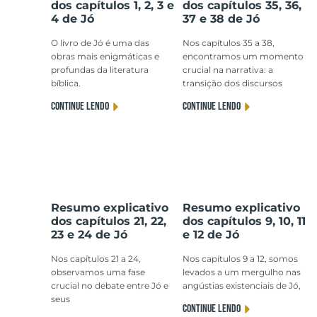
dos capítulos 1, 2, 3 e
dos capítulos 35, 36,
4 de Jó
37 e 38 de Jó
O livro de Jó é uma das
Nos capítulos 35 a 38,
obras mais enigmáticas e
encontramos um momento
profundas da literatura
crucial na narrativa: a
bíblica.
transição dos discursos
CONTINUE LENDO
CONTINUE LENDO
Resumo explicativo
Resumo explicativo
dos capítulos 21, 22,
dos capítulos 9, 10, 11
23 e 24 de Jó
e 12 de Jó
Nos capítulos 21 a 24,
Nos capítulos 9 a 12, somos
observamos uma fase
levados a um mergulho nas
crucial no debate entre Jó e
angústias existenciais de Jó,
seus
CONTINUE LENDO