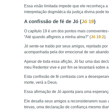
Essa visão limitada impede que ele reconheça a 
interpretação dogmática da justiça divina pode tor
A confissão de fé de Jó (
Jó 19
)
O capítulo 19 é um dos pontos mais comoventes d
“Até quando afligireis a minha alma?” (
Jó 19:2
).
Jó sente-se traído por seus amigos, rejeitado por 
acompanhada pela dor emocional de ser abando
Apesar de toda essa aflição, Jó faz uma das dec
meu Redentor vive e por fim se levantará sobre a t
Esta confissão de fé contrasta com a desesperan
morte, verá a Deus.
Essa afirmação de Jó aponta para uma esperança 
Ele desafia seus amigos a reconsiderarem suas ac
trevas, uma declaração de confiança mesmo dian