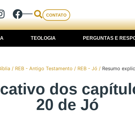
CONTATO
IA
TEOLOGIA
PERGUNTAS E RESP
íblia
/
REB - Antigo Testamento
/
REB - Jó
/
Resumo explica
ativo dos capítulo
20 de Jó