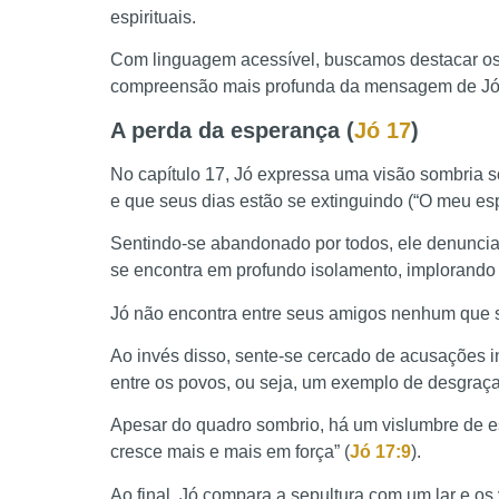
espirituais.
Com linguagem acessível, buscamos destacar os 
compreensão mais profunda da mensagem de Jó
A perda da esperança (
Jó 17
)
No capítulo 17, Jó expressa uma visão sombria so
e que seus dias estão se extinguindo (“O meu esp
Sentindo-se abandonado por todos, ele denuncia
se encontra em profundo isolamento, implorando
Jó não encontra entre seus amigos nenhum que 
Ao invés disso, sente-se cercado de acusações i
entre os povos, ou seja, um exemplo de desgraça
Apesar do quadro sombrio, há um vislumbre de e
cresce mais e mais em força” (
Jó 17:9
).
Ao final, Jó compara a sepultura com um lar e os