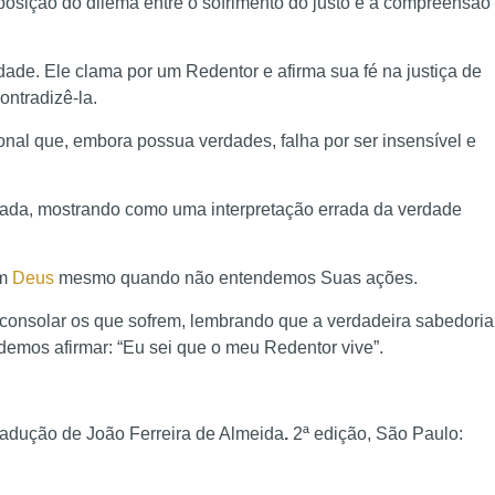
osição do dilema entre o sofrimento do justo e a compreensão
dade. Ele clama por um Redentor e afirma sua fé na justiça de
ntradizê-la.
onal que, embora possua verdades, falha por ser insensível e
ocada, mostrando como uma interpretação errada da verdade
em
Deus
mesmo quando não entendemos Suas ações.
onsolar os que sofrem, lembrando que a verdadeira sabedoria
mos afirmar: “Eu sei que o meu Redentor vive”.
radução de João Ferreira de Almeida
.
2ª edição, São Paulo: