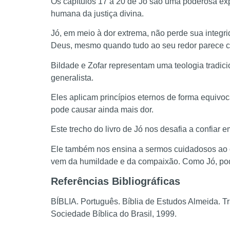
Os capítulos 17 a 20 de Jó são uma poderosa exp
humana da justiça divina.
Jó, em meio à dor extrema, não perde sua integri
Deus, mesmo quando tudo ao seu redor parece co
Bildade e Zofar representam uma teologia tradici
generalista.
Eles aplicam princípios eternos de forma equiv
pode causar ainda mais dor.
Este trecho do livro de Jó nos desafia a confiar 
Ele também nos ensina a sermos cuidadosos ao c
vem da humildade e da compaixão. Como Jó, pode
Referências Bibliográficas
BÍBLIA. Português. Bíblia de Estudos Almeida. T
Sociedade Bíblica do Brasil, 1999.