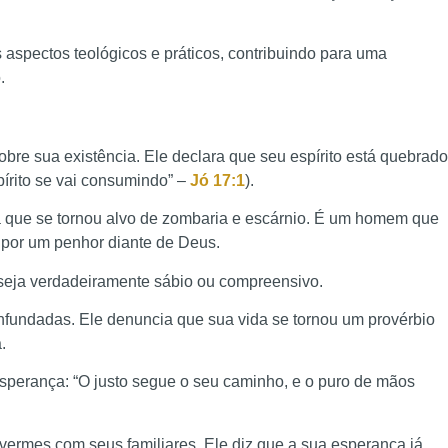
aspectos teológicos e práticos, contribuindo para uma
.
bre sua existência. Ele declara que seu espírito está quebrado
írito se vai consumindo” –
Jó 17:1
).
 que se tornou alvo de zombaria e escárnio. É um homem que
 por um penhor diante de Deus.
seja verdadeiramente sábio ou compreensivo.
nfundadas. Ele denuncia que sua vida se tornou um provérbio
.
sperança: “O justo segue o seu caminho, e o puro de mãos
 vermes com seus familiares. Ele diz que a sua esperança já