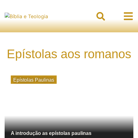
Epístolas aos romanos
Epístolas Paulinas
A introdução as epístolas paulinas