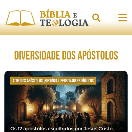
Diversidade dos Apóstolos
Atos dos Apóstolos (História)
,
Personagens bíblicos
Os 12 apóstolos escolhidos por Jesus Cristo,