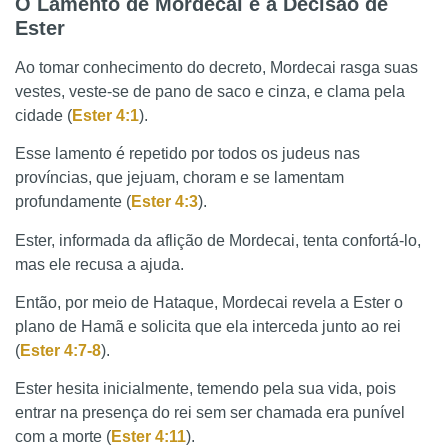
O Lamento de Mordecai e a Decisão de
Ester
Ao tomar conhecimento do decreto, Mordecai rasga suas
vestes, veste-se de pano de saco e cinza, e clama pela
cidade (
Ester 4:1
).
Esse lamento é repetido por todos os judeus nas
províncias, que jejuam, choram e se lamentam
profundamente (
Ester 4:3
).
Ester, informada da aflição de Mordecai, tenta confortá-lo,
mas ele recusa a ajuda.
Então, por meio de Hataque, Mordecai revela a Ester o
plano de Hamã e solicita que ela interceda junto ao rei
(
Ester 4:7-8
).
Ester hesita inicialmente, temendo pela sua vida, pois
entrar na presença do rei sem ser chamada era punível
com a morte (
Ester 4:11
).