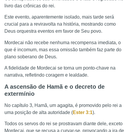
livro das crônicas do rei.
Este evento, aparentemente isolado, mais tarde será
crucial para a reviravolta na história, mostrando como
Deus orquestra eventos em favor de Seu povo.
Mordecai não recebe nenhuma recompensa imediata, o
que é incomum, mas essa omissão também faz parte do
plano soberano de Deus.
A fidelidade de Mordecai se torna um ponto-chave na
narrativa, refletindo coragem e lealdade.
A ascensão de Hamã e o decreto de
extermínio
No capítulo 3, Hamã, um agagita, é promovido pelo rei a
uma posição de alta autoridade (
Ester 3:1
).
Todos os servos do rei se prostravam diante dele, exceto
Mordecai, que se recusa a curvar-se, provocando a ira de