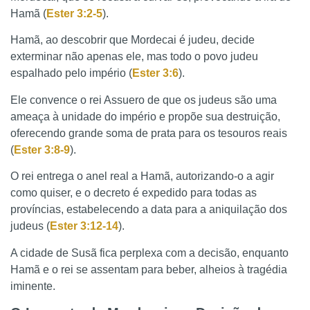
Hamã (
Ester 3:2-5
).
Hamã, ao descobrir que Mordecai é judeu, decide
exterminar não apenas ele, mas todo o povo judeu
espalhado pelo império (
Ester 3:6
).
Ele convence o rei Assuero de que os judeus são uma
ameaça à unidade do império e propõe sua destruição,
oferecendo grande soma de prata para os tesouros reais
(
Ester 3:8-9
).
O rei entrega o anel real a Hamã, autorizando-o a agir
como quiser, e o decreto é expedido para todas as
províncias, estabelecendo a data para a aniquilação dos
judeus (
Ester 3:12-14
).
A cidade de Susã fica perplexa com a decisão, enquanto
Hamã e o rei se assentam para beber, alheios à tragédia
iminente.