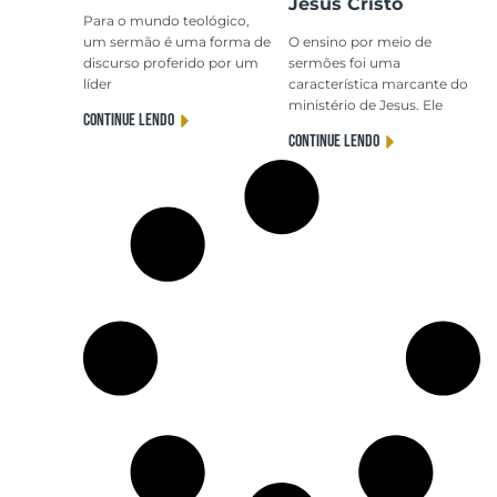
Jesus Cristo
Para o mundo teológico,
um sermão é uma forma de
O ensino por meio de
discurso proferido por um
sermões foi uma
líder
característica marcante do
ministério de Jesus. Ele
CONTINUE LENDO
CONTINUE LENDO